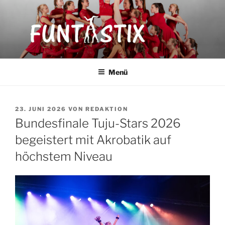
Zum
Inhalt
springen
FUNTASTIX
Showakrobatik
Menü
VERÖFFENTLICHT
23. JUNI 2026
VON
REDAKTION
AM
Bundesfinale Tuju-Stars 2026
begeistert mit Akrobatik auf
höchstem Niveau