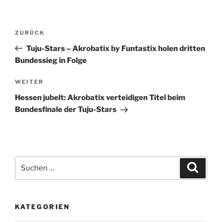
Beitragsnavigation
Vorheriger
ZURÜCK
Beitrag
Tuju-Stars – Akrobatix by Funtastix holen dritten
Bundessieg in Folge
Nächster
WEITER
Beitrag
Hessen jubelt: Akrobatix verteidigen Titel beim
Bundesfinale der Tuju-Stars
Suche
Suche
nach:
KATEGORIEN