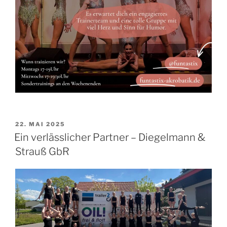
VERÖFFENTLICHT
22. MAI 2025
AM
Ein verlässlicher Partner – Diegelmann &
Strauß GbR