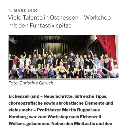
Führerschein
–
VERÖFFENTLICHT
4. MÄRZ 2020
AM
Concordia
Viele Talente in Osthessen – Workshop
Welkers
mit den Funtastix spitze
fördert
junge
Turn-
Talente“
Foto: Christine Görlich
Eichenzell (sm) – Neue Schritte, hilfreiche Tipps,
choreografische sowie akrobatische Elemente und
vieles mehr – Profitänzer Martin Ruppel aus
Hamburg war zum Workshop nach Eichenzell-
Welkers gekommen. Neben den Minitastix und den