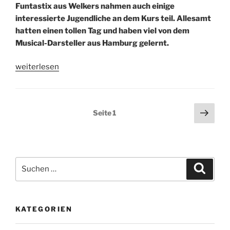
Funtastix aus Welkers nahmen auch einige
interessierte Jugendliche an dem Kurs teil. Allesamt
hatten einen tollen Tag und haben viel von dem
Musical-Darsteller aus Hamburg gelernt.
„Viele
weiterlesen
Talente
in
Osthessen
Seitennummerierung
Näch
Seite
1
–
Seit
der
Workshop
Beiträge
mit
den
Suche
Funtastix
Suche
nach:
spitze“
KATEGORIEN