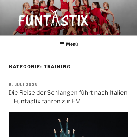
Zum
Inhalt
springen
FUNTASTIX
Showakrobatik
Menü
KATEGORIE:
TRAINING
VERÖFFENTLICHT
5. JULI 2026
AM
Die Reise der Schlangen führt nach Italien
– Funtastix fahren zur EM