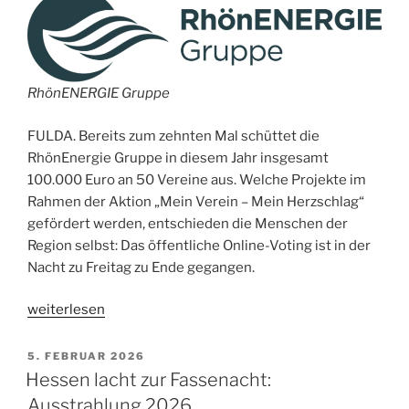
RhönENERGIE Gruppe
FULDA. Bereits zum zehnten Mal schüttet die
RhönEnergie Gruppe in diesem Jahr insgesamt
100.000 Euro an 50 Vereine aus. Welche Projekte im
Rahmen der Aktion „Mein Verein – Mein Herzschlag“
gefördert werden, entschieden die Menschen der
Region selbst: Das öffentliche Online-Voting ist in der
Nacht zu Freitag zu Ende gegangen.
„Sieger
weiterlesen
beim
RhönEnergie-
VERÖFFENTLICHT
5. FEBRUAR 2026
AM
Vereinssponsoring
Hessen lacht zur Fassenacht:
stehen
Ausstrahlung 2026