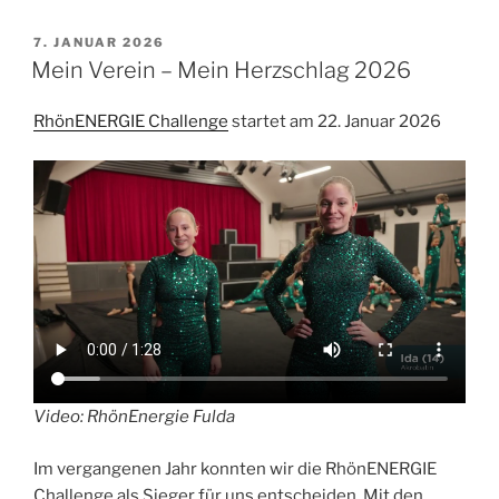
VERÖFFENTLICHT
7. JANUAR 2026
AM
Mein Verein – Mein Herzschlag 2026
RhönENERGIE Challenge
startet am 22. Januar 2026
Video: RhönEnergie Fulda
Im vergangenen Jahr konnten wir die RhönENERGIE
Challenge als Sieger für uns entscheiden. Mit den