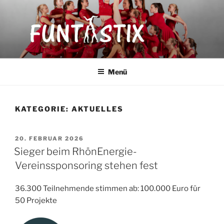
Zum
Inhalt
springen
FUNTASTIX
Showakrobatik
Menü
KATEGORIE:
AKTUELLES
VERÖFFENTLICHT
20. FEBRUAR 2026
AM
Sieger beim RhönEnergie-
Vereinssponsoring stehen fest
36.300 Teilnehmende stimmen ab: 100.000 Euro für
50 Projekte