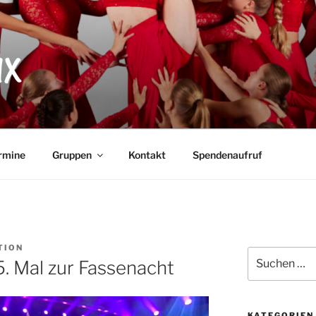
X
rmine
Gruppen
Kontakt
Spendenaufruf
TION
Suche
. Mal zur Fassenacht
nach:
KATEGORIEN