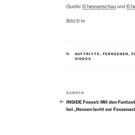
Quelle:
© hessenschau
und
© h
Bild © hr
KATEGORIEN
AUFTRITTE
,
FERNSEHEN
,
F
VIDEOS
Beitragsnavigation
Vorheriger
ZURÜCK
Beitrag
INSIDE Foaset: Mit den Funtast
bei „Hessen lacht zur Fassenac