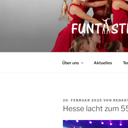
Zum
Inhalt
springen
FUNTASTI
Showakrobatik
Über uns
Aktuelles
Te
VERÖFFENTLICHT
20. FEBRUAR 2025
VON
REDAK
AM
Hesse lacht zum 55