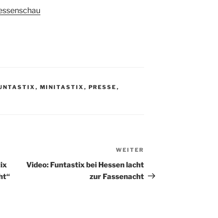
essenschau
UNTASTIX
,
MINITASTIX
,
PRESSE
,
WEITER
Nächster
Beitrag
ix
Video: Funtastix bei Hessen lacht
ht“
zur Fassenacht