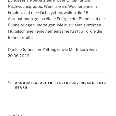
Bundesfinale bereits ein großer Erfolg für die
Nachwuchsgruppe. Wenn sie am Wochenende in
Erkelenz auf die Fläche gehen, wollen die 48
AkrobatInnen genau diese Energie der Bienen auf die
Bühne bringen und zeigen, wie aus vielen einzelnen
Flügelschlägen eine gemeinsame Kraft wird, die die
Bühne erfüllt.
Quelle:
Osthessen-Zeitung
sowie Marktkorb vom
20.06.2026
KATEGORIEN
AKROBATIX
,
AUFTRITTE
,
FOTOS
,
PRESSE
,
TUJU
STARS
Beitragsnavigation
ZURÜCK