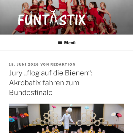
Zum
Inhalt
springen
FUNTASTIX
Showakrobatik
Menü
VERÖFFENTLICHT
18. JUNI 2026
VON
REDAKTION
AM
Jury „flog auf die Bienen“:
Akrobatix fahren zum
Bundesfinale