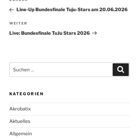
Vorheriger
Beitrag
Line-Up Bundesfinale Tuju-Stars am 20.06.2026
Nächster
WEITER
Beitrag
Live: Bundesfinale TuJu Stars 2026
Suche
Suche
nach:
KATEGORIEN
Akrobatix
Aktuelles
Allgemein