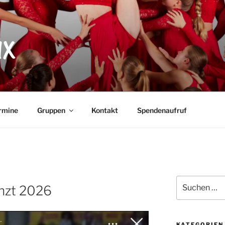
X
rmine
Gruppen
Kontakt
Spendenaufruf
Suche
nzt 2026
nach:
KATEGORIEN