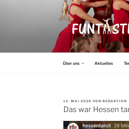
Zum
Inhalt
springen
FUNTASTI
Showakrobatik
Über uns
Aktuelles
Te
VERÖFFENTLICHT
12. MAI 2026
VON
REDAKTION
AM
Das war Hessen ta