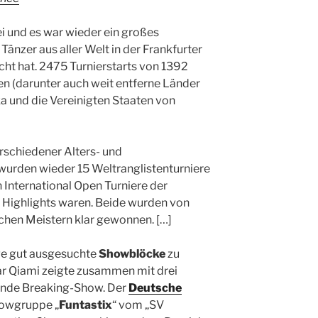
ei und es war wieder ein großes
Tänzer aus aller Welt in der Frankfurter
t hat. 2475 Turnierstarts von 1392
en (darunter auch weit entferne Länder
ka und die Vereinigten Staaten von
rschiedener Alters- und
wurden wieder 15 Weltranglistenturniere
 International Open Turniere der
Highlights waren. Beide wurden von
chen Meistern klar gewonnen. […]
ge gut ausgesuchte
Showblöcke
zu
r Qiami zeigte zusammen mit drei
sende Breaking-Show. Der
Deutsche
howgruppe „
Funtastix
“ vom „SV