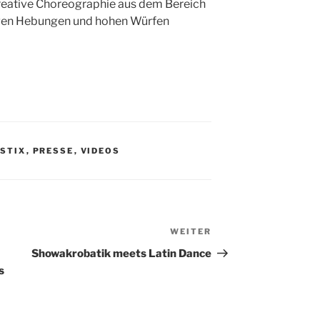
kreative Choreographie aus dem Bereich
gen Hebungen und hohen Würfen
STIX
,
PRESSE
,
VIDEOS
WEITER
Nächster
Beitrag
Showakrobatik meets Latin Dance
s