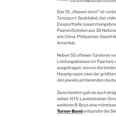
Das 51. „Hessen tanzt“ ist vorb
Tanzsport-Spektakel, das viele 
Eissporthalle zusammengebrach
Paaren/Solisten aus 30 Nation
wie China, Philippinen, Südafri
Amerika).
Neben 55 offenen Turnieren ve
Leistungsklassen im Paartanz 
ausgetragen, wovon die beiden
Hauptgruppe zwei der größten 
den jeweils amtierenden deuts
Zwischendrin gab es auch eini
sehen. HTV-Landestrainer Oma
weiteren B-Boys eine mitreis
Turner-Bund
entsandte die S