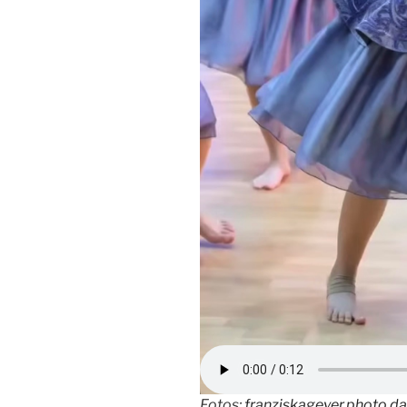
Fotos:
franziskageyer.photo.d