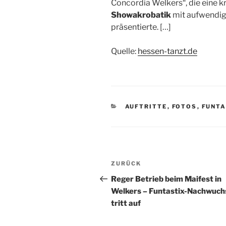
Concordia Welkers“, die eine 
Showakrobatik
mit aufwendi
präsentierte. […]
Quelle:
hessen-tanzt.de
KATEGORIEN
AUFTRITTE
,
FOTOS
,
FUNTA
Beitragsnavigation
Vorheriger
ZURÜCK
Beitrag
Reger Betrieb beim Maifest in
Welkers – Funtastix-Nachwuch
tritt auf