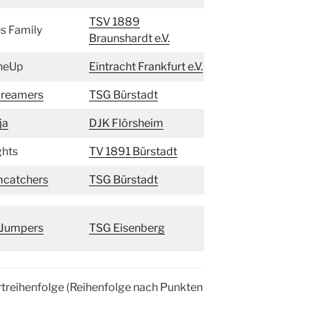
TSV 1889
s Family
Braunshardt e.V.
neUp
Eintracht Frankfurt e.V.
Dreamers
TSG Bürstadt
ja
DJK Flörsheim
ghts
TV 1891 Bürstadt
catchers
TSG Bürstadt
 Jumpers
TSG Eisenberg
tartreihenfolge (Reihenfolge nach Punkten