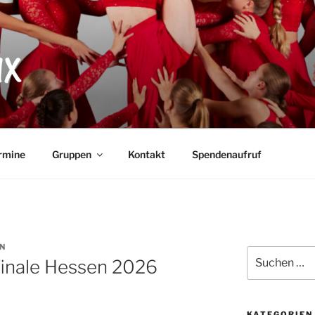
X
rmine
Gruppen
Kontakt
Spendenaufruf
N
Suche
finale Hessen 2026
nach:
KATEGORIEN