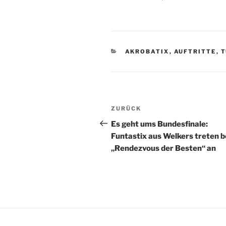
KATEGORIEN
AKROBATIX
,
AUFTRITTE
,
T
Beitragsnavigation
Vorheriger
ZURÜCK
Beitrag
Es geht ums Bundesfinale:
Funtastix aus Welkers treten 
„Rendezvous der Besten“ an