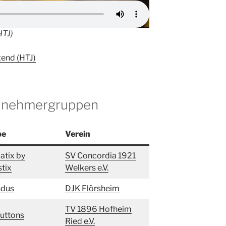
HTJ)
gend (HTJ)
eilnehmergruppen
pe
Verein
atix by
SV Concordia 1921
tix
Welkers e.V.
ndus
DJK Flörsheim
TV 1896 Hofheim
Buttons
Ried e.V.