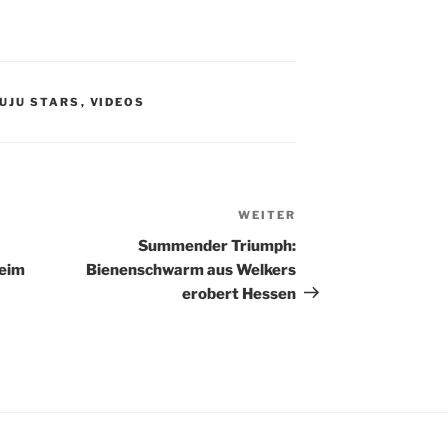
UJU STARS
,
VIDEOS
WEITER
Nächster
Beitrag
Summender Triumph:
beim
Bienenschwarm aus Welkers
erobert Hessen