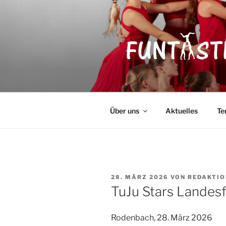
Zum
Inhalt
springen
FUNTASTI
Showakrobatik
Über uns
Aktuelles
Te
VERÖFFENTLICHT
28. MÄRZ 2026
VON
REDAKTIO
AM
TuJu Stars Landes
Rodenbach, 28. März 2026