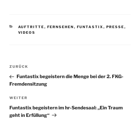
KATEGORIEN
AUFTRITTE
,
FERNSEHEN
,
FUNTASTIX
,
PRESSE
,
VIDEOS
Beitragsnavigation
Vorheriger
ZURÜCK
Beitrag
Funtastix begeistern die Menge bei der 2. FKG-
Fremdensitzung
Nächster
WEITER
Beitrag
Funtastix begeistern im hr-Sendesaal: „Ein Traum
geht in Erfüllung“