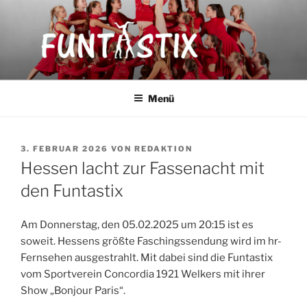
Zum
Inhalt
springen
FUNTASTIX
Showakrobatik
Menü
VERÖFFENTLICHT
3. FEBRUAR 2026
VON
REDAKTION
AM
Hessen lacht zur Fassenacht mit
den Funtastix
Am Donnerstag, den 05.02.2025 um 20:15 ist es
soweit. Hessens größte Faschingssendung wird im hr-
Fernsehen ausgestrahlt. Mit dabei sind die Funtastix
vom Sportverein Concordia 1921 Welkers mit ihrer
Show „Bonjour Paris“.