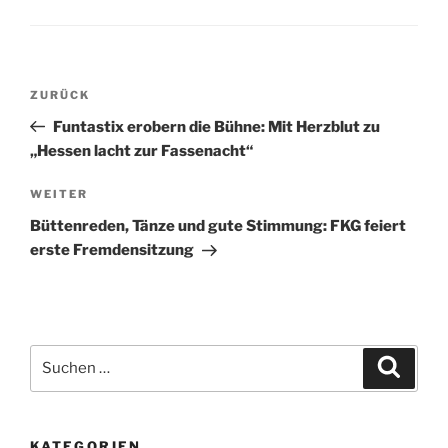
Beitragsnavigation
Vorheriger
ZURÜCK
Beitrag
Funtastix erobern die Bühne: Mit Herzblut zu
„Hessen lacht zur Fassenacht“
Nächster
WEITER
Beitrag
Büttenreden, Tänze und gute Stimmung: FKG feiert
erste Fremdensitzung
Suche
Suche
nach:
KATEGORIEN