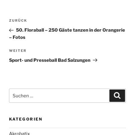
Beitragsnavigation
Vorheriger
ZURÜCK
Beitrag
50. Floraball – 250 Gäste tanzen in der Orangerie
– Fotos
Nächster
WEITER
Beitrag
Sport- und Presseball Bad Salzungen
Suche
Suche
nach:
KATEGORIEN
Akrobatix