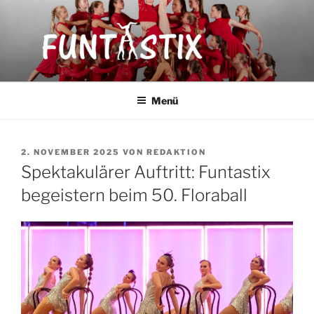
Zum
Inhalt
springen
FUNTASTIX
Showakrobatik
Menü
VERÖFFENTLICHT
2. NOVEMBER 2025
VON
REDAKTION
AM
Spektakulärer Auftritt: Funtastix
begeistern beim 50. Floraball