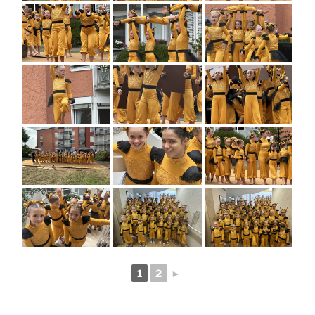
1
2
►