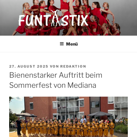
Zum
Inhalt
springen
FUNTASTIX
Showakrobatik
Menü
VERÖFFENTLICHT
27. AUGUST 2025
VON
REDAKTION
AM
Bienenstarker Auftritt beim
Sommerfest von Mediana