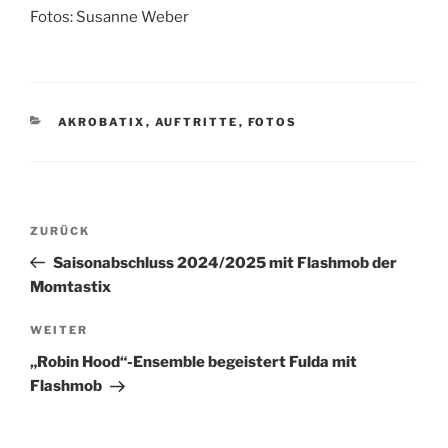
Fotos: Susanne Weber
KATEGORIEN
AKROBATIX
,
AUFTRITTE
,
FOTOS
Beitragsnavigation
Vorheriger
ZURÜCK
Beitrag
Saisonabschluss 2024/2025 mit Flashmob der
Momtastix
Nächster
WEITER
Beitrag
„Robin Hood“-Ensemble begeistert Fulda mit
Flashmob