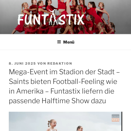
Zum
Inhalt
springen
FUNTASTIX
Showakrobatik
Menü
VERÖFFENTLICHT
8. JUNI 2025
VON
REDAKTION
AM
Mega-Event im Stadion der Stadt –
Saints bieten Football-Feeling wie
in Amerika – Funtastix liefern die
passende Halftime Show dazu