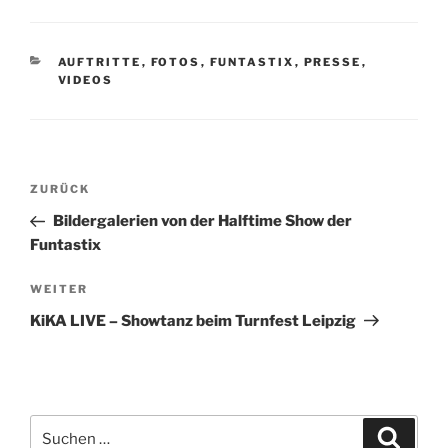
KATEGORIEN
AUFTRITTE
,
FOTOS
,
FUNTASTIX
,
PRESSE
,
VIDEOS
Beitragsnavigation
Vorheriger
ZURÜCK
Beitrag
Bildergalerien von der Halftime Show der
Funtastix
Nächster
WEITER
Beitrag
KiKA LIVE – Showtanz beim Turnfest Leipzig
Suche
Suche