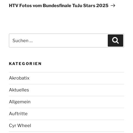
Beitrag
HTV Fotos vom Bundesfinale TuJu Stars 2025
Suche
Suche
nach:
KATEGORIEN
Akrobatix
Aktuelles
Allgemein
Auftritte
Cyr Wheel