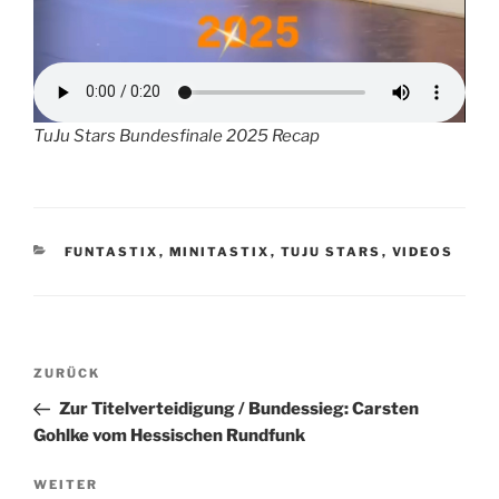
TuJu Stars Bundesfinale 2025 Recap
KATEGORIEN
FUNTASTIX
,
MINITASTIX
,
TUJU STARS
,
VIDEOS
Beitragsnavigation
Vorheriger
ZURÜCK
Beitrag
Zur Titelverteidigung / Bundessieg: Carsten
Gohlke vom Hessischen Rundfunk
Nächster
WEITER