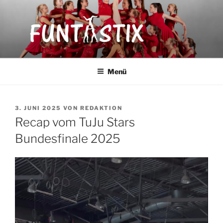
Zum
Inhalt
springen
FUNTASTIX
Showakrobatik
Menü
VERÖFFENTLICHT
3. JUNI 2025
VON
REDAKTION
AM
Recap vom TuJu Stars
Bundesfinale 2025