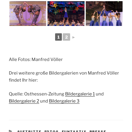
1
2
►
Alle Fotos: Manfred Völler
Drei weitere große Bildergalerien von Manfred Völler
findet Ihr hier:
Quelle: Osthessen-Zeitung
Bildergalerie 1
und
Bildergalerie 2
und
Bildergalerie 3
KATEGORIEN
AUFTRITTE
,
FOTOS
,
FUNTASTIX
,
PRESSE