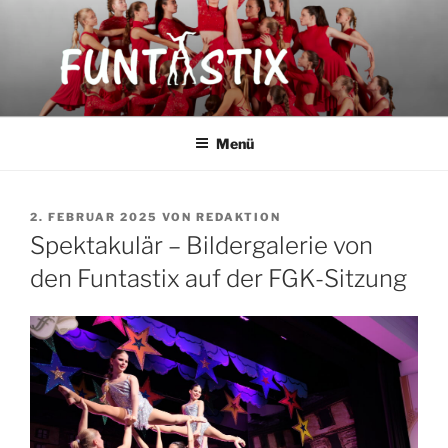
Zum
Inhalt
springen
FUNTASTIX
Showakrobatik
Menü
VERÖFFENTLICHT
2. FEBRUAR 2025
VON
REDAKTION
AM
Spektakulär – Bildergalerie von
den Funtastix auf der FGK-Sitzung