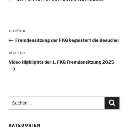
Beitragsnavigation
Vorheriger
ZURÜCK
Beitrag
Fremdensitzung der FKG begeistert die Besucher
Nächster
WEITER
Beitrag
Video Highlights der 1. FKG Fremdensitzung 2025
Suche
Suche
nach:
KATEGORIEN