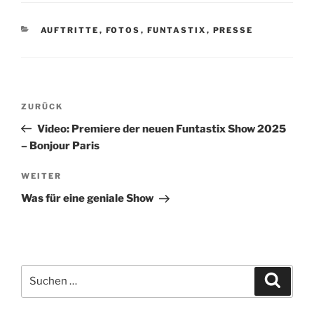
KATEGORIEN
AUFTRITTE
,
FOTOS
,
FUNTASTIX
,
PRESSE
Beitragsnavigation
Vorheriger
ZURÜCK
Beitrag
Video: Premiere der neuen Funtastix Show 2025
– Bonjour Paris
Nächster
WEITER
Beitrag
Was für eine geniale Show
Suche
Suche
nach: