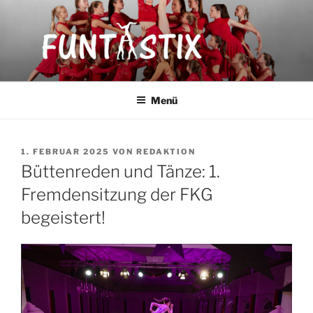
Zum
Inhalt
springen
FUNTASTIX
Showakrobatik
Menü
VERÖFFENTLICHT
1. FEBRUAR 2025
VON
REDAKTION
AM
Büttenreden und Tänze: 1.
Fremdensitzung der FKG
begeistert!