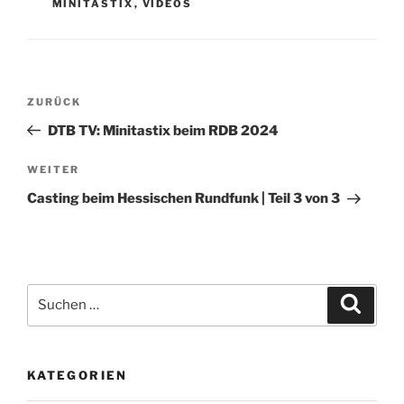
MINITASTIX
,
VIDEOS
Beitragsnavigation
Vorheriger
ZURÜCK
Beitrag
DTB TV: Minitastix beim RDB 2024
Nächster
WEITER
Beitrag
Casting beim Hessischen Rundfunk | Teil 3 von 3
Suche
Suche
nach:
KATEGORIEN