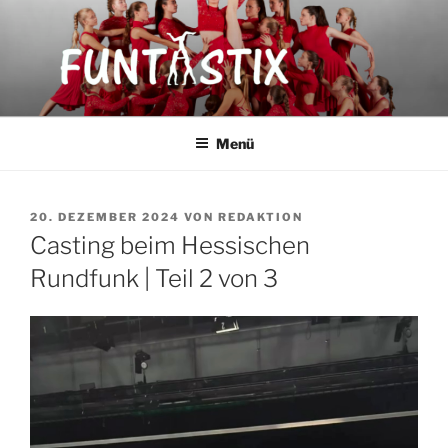
Zum
Inhalt
springen
FUNTASTIX
Showakrobatik
Menü
VERÖFFENTLICHT
20. DEZEMBER 2024
VON
REDAKTION
AM
Casting beim Hessischen
Rundfunk | Teil 2 von 3