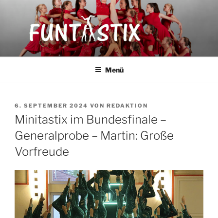
Zum
Inhalt
springen
FUNTASTIX
Showakrobatik
Menü
VERÖFFENTLICHT
6. SEPTEMBER 2024
VON
REDAKTION
AM
Minitastix im Bundesfinale –
Generalprobe – Martin: Große
Vorfreude