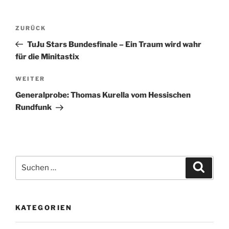
Beitragsnavigation
Vorheriger
ZURÜCK
Beitrag
TuJu Stars Bundesfinale – Ein Traum wird wahr
für die Minitastix
Nächster
WEITER
Beitrag
Generalprobe: Thomas Kurella vom Hessischen
Rundfunk
Suche
Suche
nach:
KATEGORIEN