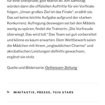
für eine Stellprobe, gibt Martin an. Am Samstag
würden dann die offiziellen Auftritte für ein Vorfinale
folgen. „Unser großes Ziel ist das Finale“, erzählt sie.
Das sei keine leichte Aufgabe aufgrund der starken
Konkurrenz. Aufregung deswegen sei bei den Mädels
wenig zu spüren, findet die Trainerin: „Die Vorfreude
überwiegt. Das wird toll.“ Das Team sei gut vorbereitet
und könne es kaum erwarten. Dem Wettbewerb seien
die Mädchen mit ihrem „unglaublichen Charme“ und
akrobatischen Leistungen definitiv gewachsen,
ergänzt sie stolz.
Quelle und Bilderserie:
Osthessen-Zeitung
KATEGORIEN
MINITASTIX
,
PRESSE
,
TUJU STARS