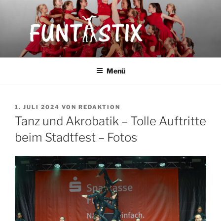
Zum
Inhalt
springen
FUNTASTIX
Showakrobatik
Menü
VERÖFFENTLICHT
1. JULI 2024
VON
REDAKTION
AM
Tanz und Akrobatik – Tolle Auftritte
beim Stadtfest – Fotos