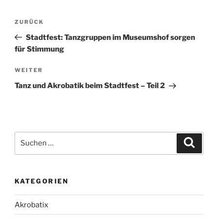
Beitragsnavigation
Vorheriger
ZURÜCK
Beitrag
Stadtfest: Tanzgruppen im Museumshof sorgen
für Stimmung
Nächster
WEITER
Beitrag
Tanz und Akrobatik beim Stadtfest – Teil 2
Suche
Suche
nach:
KATEGORIEN
Akrobatix