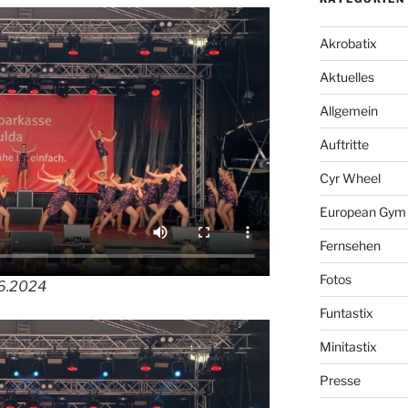
Akrobatix
Aktuelles
Allgemein
Auftritte
Cyr Wheel
European Gym f
Fernsehen
Fotos
06.2024
Funtastix
Minitastix
Presse