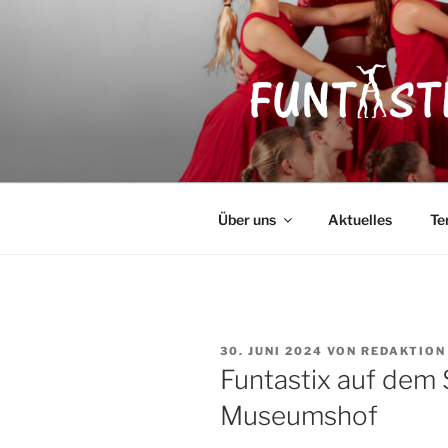
Zum
Inhalt
springen
FUNTASTI
Showakrobatik
Über uns
Aktuelles
Te
VERÖFFENTLICHT
30. JUNI 2024
VON
REDAKTION
AM
Funtastix auf dem 
Museumshof