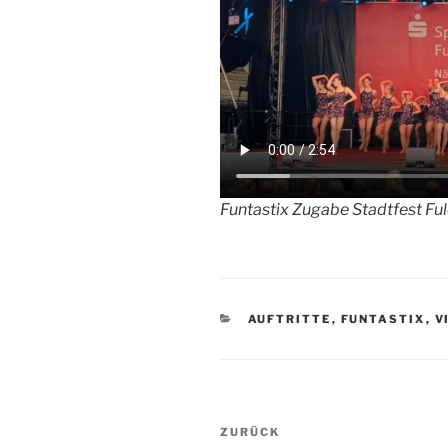
Funtastix Zugabe Stadtfest F
KATEGORIEN
AUFTRITTE
,
FUNTASTIX
,
V
Beitragsnavigation
Vorheriger
ZURÜCK