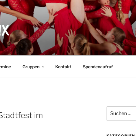
X
rmine
Gruppen
Kontakt
Spendenaufruf
Suche
Stadtfest im
nach:
KATEGORIEN