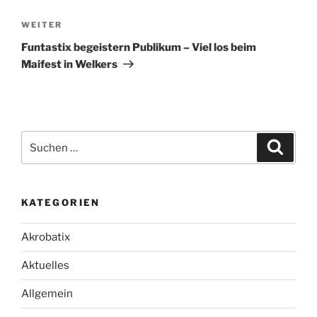
Nächster
WEITER
Beitrag
Funtastix begeistern Publikum – Viel los beim
Maifest in Welkers
Suche
Suche
nach:
KATEGORIEN
Akrobatix
Aktuelles
Allgemein