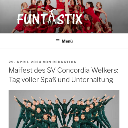
Zum
Inhalt
springen
FUNTASTIX
Showakrobatik
Menü
VERÖFFENTLICHT
29. APRIL 2024
VON
REDAKTION
AM
Maifest des SV Concordia Welkers:
Tag voller Spaß und Unterhaltung