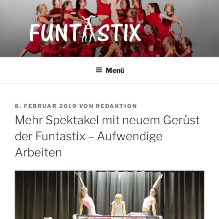
Zum
Inhalt
springen
FUNTASTIX
Showakrobatik
Menü
VERÖFFENTLICHT
8. FEBRUAR 2019
VON
REDAKTION
AM
Mehr Spektakel mit neuem Gerüst
der Funtastix – Aufwendige
Arbeiten