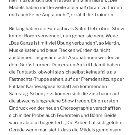
hier musste sich Böhm etwas einfallen lassen. „Die
Mädels haben mittlerweile alle Spaß darauf zu turnen
und auch keine Angst mehr“, erzählt die Trainerin.
Bislang haben die Funtastix als Stilmittel in ihrer Show
immer Boxen verwendet, nun gehen sie neue Wege.
„Das Ganze ist mit viel Übung verbunden“, so Martin.
Muskelkater und blaue Flecken würden da nicht
ausbleiben. Insgesamt acht Akrobatinnen werden an
dem Gerüst turnen. Den ersten Auftritt damit haben
die Funtastix, obwohl sie sich selbst keinesfalls als
Fastnachts-Truppe sehen, auf der Fremdensitzung der
Fuldaer Karnevalgesellschaft am kommenden
Samstag. Schon jetzt können sich die Zuschauer auf
die abwechslungsreiche Show freuen. Einen ersten
Eindruck von der neuen Choreographie verschafften
sich in der Probe auch Feuerstein und Böhm. Beide
waren absolut begeistert. „Die Arbeit hat sich gelohnt.
Gerade wenn man sieht, dass die Mädels gemeinsam