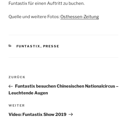
Funtastix für einen Auftritt zu buchen.
Quelle und weitere Fotos:
Osthessen-Zeitung
KATEGORIEN
FUNTASTIX
,
PRESSE
Beitragsnavigation
Vorheriger
ZURÜCK
Beitrag
Funtastix besuchen Chinesischen Nationalcircus –
Leuchtende Augen
Nächster
WEITER
Beitrag
Video: Funtastix Show 2019