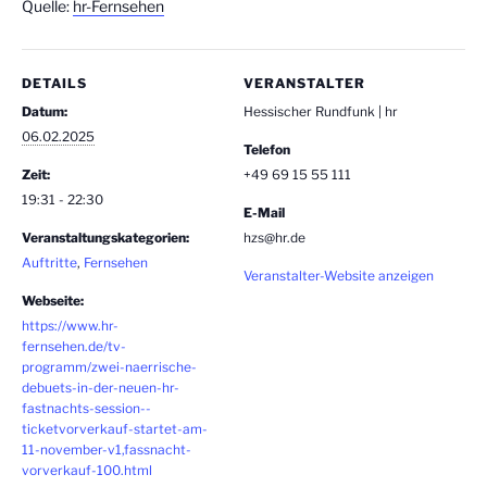
Quelle:
hr-Fernsehen
DETAILS
VERANSTALTER
Datum:
Hessischer Rundfunk | hr
06.02.2025
Telefon
Zeit:
+49 69 15 55 111
19:31 - 22:30
E-Mail
Veranstaltungskategorien:
hzs@hr.de
Auftritte
,
Fernsehen
Veranstalter-Website anzeigen
Webseite:
https://www.hr-
fernsehen.de/tv-
programm/zwei-naerrische-
debuets-in-der-neuen-hr-
fastnachts-session--
ticketvorverkauf-startet-am-
11-november-v1,fassnacht-
vorverkauf-100.html