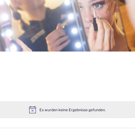
Es wurden keine Ergebnisse gefunden.
N
o
t
i