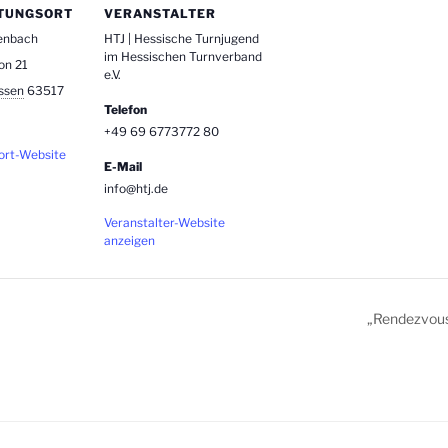
TUNGSORT
VERANSTALTER
denbach
HTJ | Hessische Turnjugend
im Hessischen Turnverband
on 21
e.V.
ssen
63517
Telefon
+49 69 6773772 80
ort-Website
E-Mail
info@htj.de
Veranstalter-Website
anzeigen
„Rendezvous