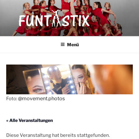
Zum
Inhalt
springen
FUNTASTIX
Showakrobatik
Menü
@movement.photos
Foto:
« Alle Veranstaltungen
Diese Veranstaltung hat bereits stattgefunden.